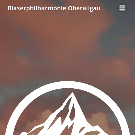
Zum
Bläserphilharmonie Oberallgäu
Inhalt
springen